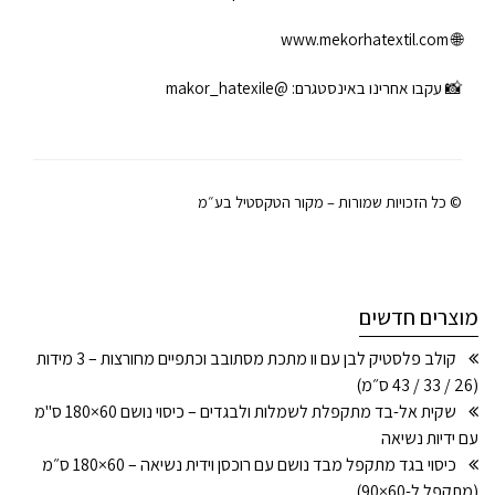
www.mekorhatextil.com
🌐
📸 עקבו אחרינו באינסטגרם:
@makor_hatexile
© כל הזכויות שמורות – מקור הטקסטיל בע״מ
מוצרים חדשים
קולב פלסטיק לבן עם וו מתכת מסתובב וכתפיים מחורצות – 3 מידות
(26 / 33 / 43 ס״מ)
שקית אל-בד מתקפלת לשמלות ולבגדים – כיסוי נושם 60×180 ס"מ
עם ידיות נשיאה
כיסוי בגד מתקפל מבד נושם עם רוכסן וידית נשיאה – 60×180 ס״מ
(מתקפל ל-60×90)