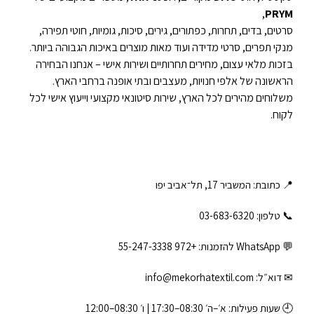
,
PRYM
סרטים, בדים, תחרות, כפתורים, גירים, סיכות, גומיות, חוטי תפירה,
מנקי תפרים, סרטי מדידה ועוד מאות מוצרים באיכות הגבוהה ביותר.
בזכות מלאי עצום, מחירים תחרותיים ושירות אישי – אנחנו הבחירה
הראשונה של אלפי חנויות, מעצבים ובתי אופנה ברחבי הארץ.
משלוחים מהירים לכל הארץ, שירות סיטונאי מקצועי וייעוץ אישי לכל
לקוח.
📍 כתובת: המשביר 17, תל־אביב יפו
📞 טלפון: ‎03-683-6320
💬 WhatsApp להזמנות:
+972 55-247-3338
✉ דוא״ל:
info@mekorhatextil.com
🕘 שעות פעילות: א׳–ה׳ 08:30–17:30 | ו׳ 08:30–12:00