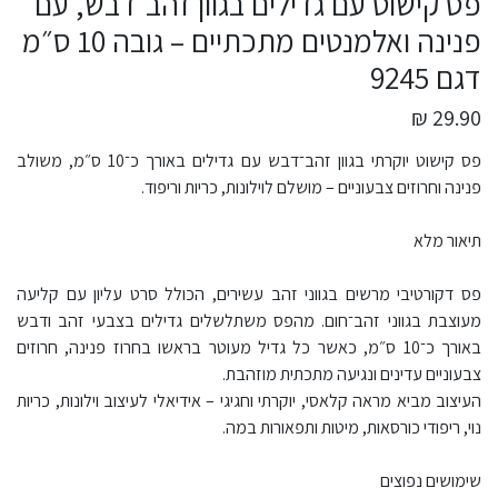
פס קישוט עם גדילים בגוון זהב־דבש, עם
פנינה ואלמנטים מתכתיים – גובה 10 ס״מ
דגם 9245
29.90 ₪
פס קישוט יוקרתי בגוון זהב־דבש עם גדילים באורך כ־10 ס״מ, משולב
פנינה וחרוזים צבעוניים – מושלם לוילונות, כריות וריפוד.
תיאור מלא
פס דקורטיבי מרשים בגווני זהב עשירים, הכולל סרט עליון עם קליעה
מעוצבת בגווני זהב־חום. מהפס משתלשלים גדילים בצבעי זהב ודבש
באורך כ־10 ס״מ, כאשר כל גדיל מעוטר בראשו בחרוז פנינה, חרוזים
צבעוניים עדינים ונגיעה מתכתית מוזהבת.
העיצוב מביא מראה קלאסי, יוקרתי וחגיגי – אידיאלי לעיצוב וילונות, כריות
נוי, ריפודי כורסאות, מיטות ותפאורות במה.
שימושים נפוצים