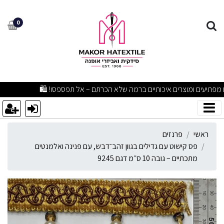
ס קישוט עם גדילים בגוון זהב־דבש, 
0
מבצעים מפתיעים ומוצרים איכותיים ברמה שלא הכרתם – אל תפספסו! 🛍
ראשי
פרנזים
פס קישוט עם גדילים בגוון זהב־דבש, עם פנינה ואלמנטים
מתכתיים – גובה 10 ס״מ דגם 9245