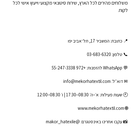
משלוחים מהירים לכל הארץ, שירות סיטונאי מקצועי וייעוץ אישי לכל
לקוח.
📍 כתובת: המשביר 17, תל־אביב יפו
📞 טלפון: ‎03-683-6320
💬 WhatsApp להזמנות:
+972 55-247-3338
✉ דוא״ל:
info@mekorhatextil.com
🕘 שעות פעילות: א׳–ה׳ 08:30–17:30 | ו׳ 08:30–12:00
www.mekorhatextil.com
🌐
📸 עקבו אחרינו באינסטגרם:
@makor_hatexile