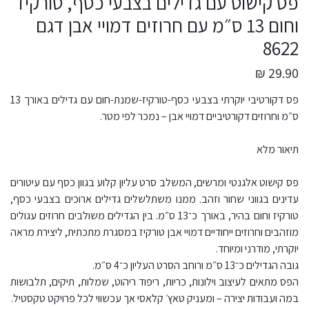
פס קישוט עם גדילים בצבעי כסף, טורקיז
וחום 13 ס״מ עם חרוזים דמויי אבן דגם
8622
29.90 ₪
פס דקורטיבי יוקרתי בצבעי כסף-טורקיז-שמנת-חום עם גדילים באורך 13
ס״מ וחרוזים דקורטיביים דמויי אבן – נמכר לפי מטר.
תיאור מלא
פס קישוט אלגנטי ומרשים, המשלב סרט עליון קלוע בגוון כסף עם עיטורים
עדינים בגווני שחור וזהב. ממנו משתלשלים גדילים ארוכים בצבעי כסף,
טורקיז וחום בהיר, באורך כ־13 ס״מ. בין הגדילים משולבים חרוזים עגולים
מוזהבים וחרוזים ייחודיים דמויי אבן טורקיז במסגרת מתכתית, ליצירת מראה
יוקרתי, מודרני ומיוחד.
גובה הגדילים כ־13 ס״מ ורוחב הסרט העליון כ־4 ס״מ.
הפס מתאים לעיצוב וילונות, כריות, ריפוד ריהוט, שמלות, תיקים, תלבושות
במה ועבודות יצירה – ומעניק טאץ׳ קלאסי אך עכשווי לכל פרויקט טקסטיל.