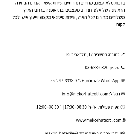
בזכות מלאי עצום, מחירים תחרותיים ושירות אישי – אנחנו הבחירה
הראשונה של אלפי חנויות, מעצבים ובתי אופנה ברחבי הארץ.
משלוחים מהירים לכל הארץ, שירות סיטונאי מקצועי וייעוץ אישי לכל
לקוח.
📍 כתובת: המשביר 17, תל־אביב יפו
📞 טלפון: ‎03-683-6320
💬 WhatsApp להזמנות:
+972 55-247-3338
✉ דוא״ל:
info@mekorhatextil.com
🕘 שעות פעילות: א׳–ה׳ 08:30–17:30 | ו׳ 08:30–12:00
www.mekorhatextil.com
🌐
📸 עקבו אחרינו באינסטגרם:
@makor_hatexile