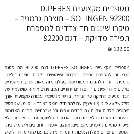
מספריים מקצועיים D.PERES
SOLINGEN 92200 – תוצרת גרמניה –
מיקרו-שיננים חד-צדדיים למספרת
תפירה מדויקת – דגם 92200
192.00 ₪
מספריים מקצועיים D.PERES SOLINGEN דגם 92200 הם פסגת
המצוינות למספרת תפירה, כורכנות ושימושים כלליים. תוצרת זולינגן,
גרמניה – עיר הלהבים המפורסמת בעולם מזה מאות שנים. המספריים
כוללים מיקרו-שיננים חד-צדדיים ייחודיים המבטיחים אחיזה מושלמת של
הבד ומניעים החלקה על הגזירה, בדיוק מקסימלי ועבודה מקצועית. אורך
כולל של 26 ס"מ (10 אינץ') עם להב חזק ומוצק באורך 12 ס"מ , שמבטיח
חיתוכים חלקים ונקיים גם בבדים עבים ורב-שכבתיים. הידיות האדומות
האיכותיות מעוצבות לאחיזה נוחה וארגונומית לשעות עבודה ארוכות ללא
עייפות. מתאים לתופרים מקצועיים, מעצבי אופנה, תחביבים ולשימוש ביתי.
המספריים יוצרים מפלדה איכותית עמידה מזולינגן עם שיוף מדויק וליטוש