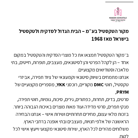
מקור הטקסטיל בע״מ – הבית הגדול לסדקית ולטקסטיל
בישראל מאז 1968
ב־מקור הטקסטיל תמצאו את כל מוצרי הסדקית והטקסטיל במקום
אחד – הן לקהל הפרטי והן לסיטונאים, מעצבים, תופרות, חייטים, בתי
מלאכה וסטודיואים מקצועיים.
אנחנו מתמחים בשיווק סיטונאי וקמעונאי של ציוד תפירה, אביזרי
טקסטיל, חוטי
DMC
מקוריים, רוכסני
YKK
, מספריים מקצועיים של
,
PRYM
סרטים, בדים, תחרות, כפתורים, גירים, סיכות, גומיות, חוטי תפירה,
מנקי תפרים, סרטי מדידה ועוד מאות מוצרים באיכות הגבוהה ביותר.
בזכות מלאי עצום, מחירים תחרותיים ושירות אישי – אנחנו הבחירה
הראשונה של אלפי חנויות, מעצבים ובתי אופנה ברחבי הארץ.
משלוחים מהירים לכל הארץ, שירות סיטונאי מקצועי וייעוץ אישי לכל
לקוח.