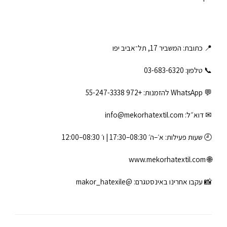
📍 כתובת: המשביר 17, תל־אביב יפו
📞 טלפון: ‎03-683-6320
💬 WhatsApp להזמנות:
+972 55-247-3338
✉ דוא״ל:
info@mekorhatextil.com
🕘 שעות פעילות: א׳–ה׳ 08:30–17:30 | ו׳ 08:30–12:00
www.mekorhatextil.com
🌐
📸 עקבו אחרינו באינסטגרם:
@makor_hatexile