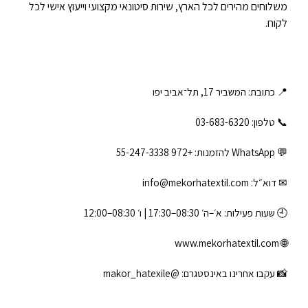
משלוחים מהירים לכל הארץ, שירות סיטונאי מקצועי וייעוץ אישי לכל
לקוח.
📍 כתובת: המשביר 17, תל־אביב יפו
📞 טלפון: ‎03-683-6320
💬 WhatsApp להזמנות:
+972 55-247-3338
✉ דוא״ל:
info@mekorhatextil.com
🕘 שעות פעילות: א׳–ה׳ 08:30–17:30 | ו׳ 08:30–12:00
www.mekorhatextil.com
🌐
📸 עקבו אחרינו באינסטגרם:
@makor_hatexile