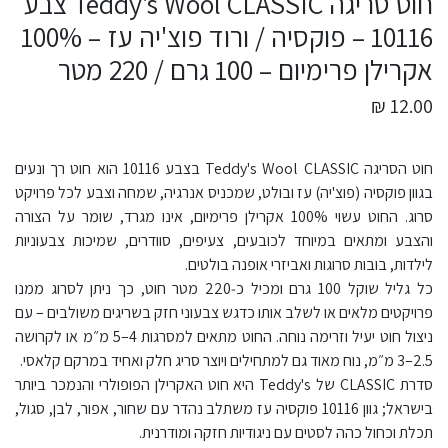
חוט סריגה Teddy's Wool CLASSIC צבע
10116 – פוקסיה / ורוד פוצ'יה עז – 100%
אקרילן פרימיום – 100 גרם / 220 מטר
12.00 ₪
חוט הסריגה Teddy's Wool CLASSIC בצבע 10116 הוא חוט רך ונעים
בגוון פוקסיה (פוצ'יה) עז ובולט, שמכניס אנרגיה, שמחה וצבע לכל פרויקט
סרוג. החוט עשוי 100% אקרילן פרימיום, אינו מגרד, שומר על הצורה
והצבע ומתאים במיוחד לכובעים, צעיפים, סוודרים, שמיכות צבעוניות
לילדות, בובות סרוגות ואביזרי אופנה בולטים.
כל גליל שוקל 100 גרם ומכיל כ‑220 מטר חוט, כך ניתן לסרוג ממנו
פרויקטים מלאים או לשלב אותו כדגש צבעוני חזק בשריגים משולבים – עם
ניצול חוט יעיל וזרימה נוחה. החוט מתאים למסרגות 4–5 מ״מ או לקרושה
2.5–3 מ״מ, נוח מאוד גם למתחילים ויוצר סריג חלק ואחיד במרקם קלאסי.
סדרת CLASSIC של Teddy's היא חוט האקרילן הפופולרי והנמכר ביותר
בישראל; גוון 10116 פוקסיה עז משתלב נהדר עם שחור, אפור, לבן, סגול,
תכלת וכחול כהה לסטים עם ניגודיות חזקה ומודרנית.