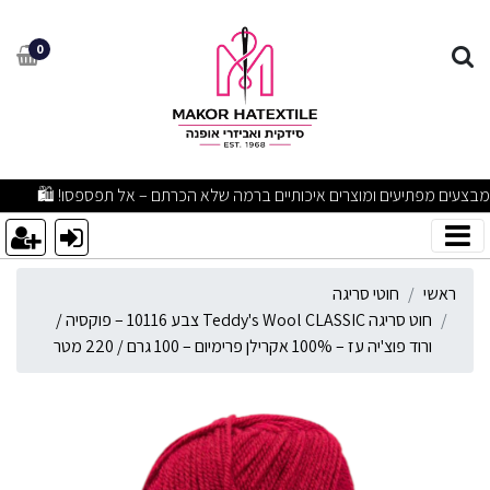
וט סריגה Teddy's Wool CLASSIC צבע 10116 – פוקסיה / ורוד פוצ'יה עז – 100% אקרילן פרימיום – 100 גרם / 220 מטר
0
מבצעים מפתיעים ומוצרים איכותיים ברמה שלא הכרתם – אל תפספסו! 🛍
ראשי
חוטי סריגה
חוט סריגה Teddy's Wool CLASSIC צבע 10116 – פוקסיה /
ורוד פוצ'יה עז – 100% אקרילן פרימיום – 100 גרם / 220 מטר