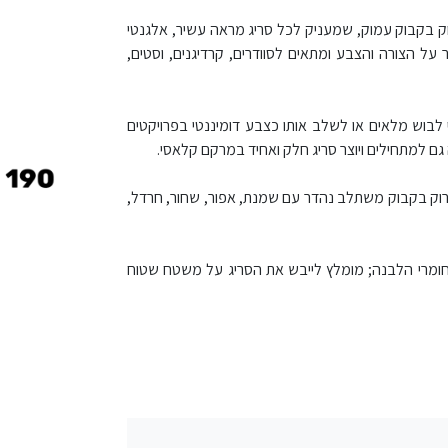
 190 הוא חוט רך ונעים בגוון ירוק בקבוק עמוק, שמעניק לכל סריג מראה עשיר, אלגנטי
רימיום, אינו מגרד, שומר על הצורה והצבע ומתאים לסוודרים, קרדיגנים, וסטים,
קל לתכנן ממנו פריטי לבוש מלאים או לשלב אותו כצבע דומיננטי בפרויקטים
ת CLASSIC היא חוט האקרילן המשובח והנמכר ביותר בישראל; גוון 190 ירוק בקבוק משתלב נהדר עם שמנת, אפור, שחור, חרדל,
 חומרי הלבנה; מומלץ לייבש את הסריג על משטח שטוח