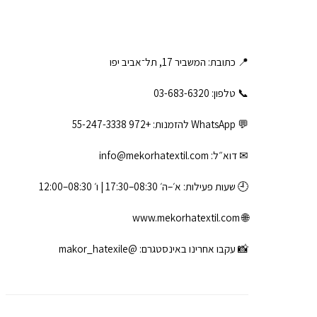
📍 כתובת: המשביר 17, תל־אביב יפו
📞 טלפון: ‎03-683-6320
💬 WhatsApp להזמנות:
+972 55-247-3338
✉ דוא״ל:
info@mekorhatextil.com
🕘 שעות פעילות: א׳–ה׳ 08:30–17:30 | ו׳ 08:30–12:00
www.mekorhatextil.com
🌐
📸 עקבו אחרינו באינסטגרם:
@makor_hatexile