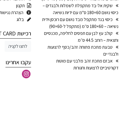
שקית אל-בד מתקפלת לשמלות ולבגדים –
תקנון
כיסוי נושם 60×180 ס"מ עם ידיות נשיאה
הצהרת נגישות
כיסוי בגד מתקפל מבד נושם עם רוכסן וידית
בלוג
נשיאה – 60×180 ס״מ (מתקפל ל-60×90)
רכישת GIFT CARD
קולב עץ לבן עם תפסים לחליפה, מכנסיים
וחצאית – רוחב 44.5 ס״מ
לחצו לקניה
טבעת מתכת פתוחה זהב/כסף לרצועות
ולבגדי ים
אבזם מתכת זהב מלבני עם מוטות
עקבו אחרינו
דקורטיביים לרצועות וחגורות