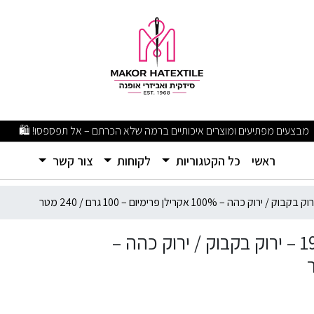
מבצעים מפתיעים ומוצרים איכותיים ברמה שלא הכרתם – אל תפספסו! 🛍️
(current)
ראשי
כל הקטגוריות
לקוחות
צור קשר
חוט סריגה Teddy's Wool CLASSIC צבע 190 – ירוק בקבוק / ירוק כהה –