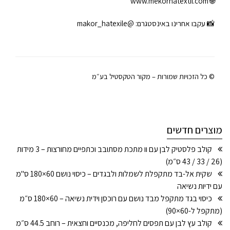
www.mekorhatextil.com
🌐
📸 עקבו אחרינו באינסטגרם:
@makor_hatexile
© כל הזכויות שמורות – מקור הטקסטיל בע״מ
מוצרים חדשים
קולב פלסטיק לבן עם וו מתכת מסתובב וכתפיים מחורצות – 3 מידות
(26 / 33 / 43 ס״מ)
שקית אל-בד מתקפלת לשמלות ולבגדים – כיסוי נושם 60×180 ס"מ
עם ידיות נשיאה
כיסוי בגד מתקפל מבד נושם עם רוכסן וידית נשיאה – 60×180 ס״מ
(מתקפל ל-60×90)
קולב עץ לבן עם תפסים לחליפה, מכנסיים וחצאית – רוחב 44.5 ס״מ