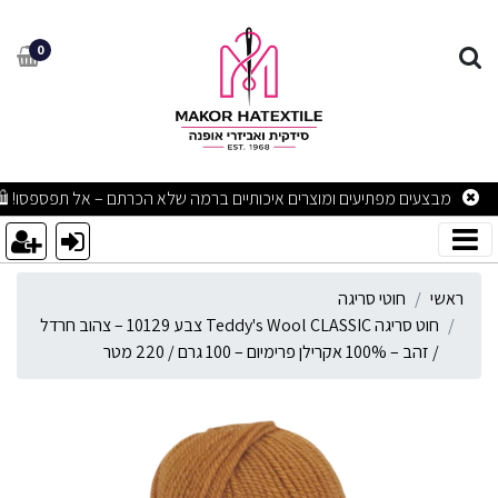
וט סריגה Teddy's Wool CLASSIC צבע 10129 – צהוב חרדל / זהב – 100% אקרילן פרימיום – 100 גרם / 220 מטר
0
מבצעים מפתיעים ומוצרים איכותיים ברמה שלא הכרתם – אל תפספסו! 🛍
ראשי
חוטי סריגה
חוט סריגה Teddy's Wool CLASSIC צבע 10129 – צהוב חרדל
/ זהב – 100% אקרילן פרימיום – 100 גרם / 220 מטר