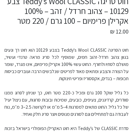
חוט סריגה Teddy's Wool CLASSIC צבע
10129 – צהוב חרדל / זהב – 100%
אקרילן פרימיום – 100 גרם / 220 מטר
12.00 ₪
חוט הסריגה Teddy's Wool CLASSIC בצבע 10129 הוא חוט רך ונעים
בגוון צהוב חרדל‑זהוב חמים, שמוסיף לכל סריג מראה טרנדי ועשיר,
מושלם לסתיו ולחורף. החוט עשוי 100% אקרילן פרימיום, אינו מגרד, שומר
על הצורה והצבע ומתאים מאוד לפריטים שנלבשים הרבה ועוברים כביסות
תכופות – בגדים, אקססוריז ופריטי תינוקות.
כל גליל שוקל 100 גרם ומכיל כ‑220 מטר חוט, כך שניתן לסרוג ממנו
סוודרים, קרדיגנים, צעיפים, כובעים, שמיכות ובובות סרוגות, עם ניצול יעיל
של כל גליל. החוט מתאים למסרגות 4–5 מ״מ או לקרושה 2.5–3 מ״מ, נוח
לעבודה גם למתחילים וגם לסורגים מנוסים ויוצר סריג חלק ואחיד.
סדרת CLASSIC של Teddy’s היא חוט האקרילן הפופולרי בישראל בזכות