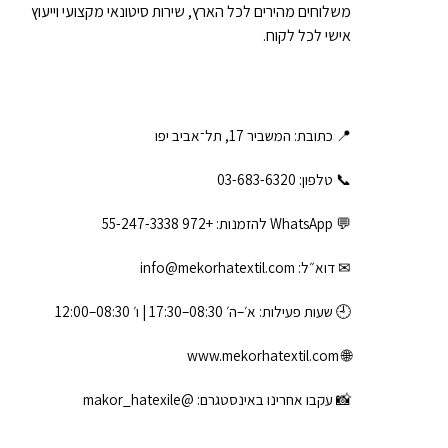
משלוחים מהירים לכל הארץ, שירות סיטונאי מקצועי וייעוץ
אישי לכל לקוח.
📍 כתובת: המשביר 17, תל־אביב יפו
📞 טלפון: ‎03-683-6320
💬 WhatsApp להזמנות:
+972 55-247-3338
✉ דוא״ל:
info@mekorhatextil.com
🕘 שעות פעילות: א׳–ה׳ 08:30–17:30 | ו׳ 08:30–12:00
www.mekorhatextil.com
🌐
📸 עקבו אחרינו באינסטגרם:
@makor_hatexile