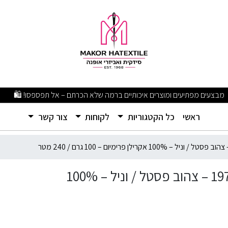
מבצעים מפתיעים ומוצרים איכותיים ברמה שלא הכרתם – אל תפספסו! 🛍️
(current)
ראשי
כל הקטגוריות
לקוחות
צור קשר
חוט סריגה Teddy's Wool CLASSIC צבע 1975 – צהוב פסטל / וניל – 100%