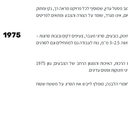
 1975 הוא חוט רך ונעים בגוון צהוב פסטל עדין, שמוסיף לכל פרויקט מראה רך, נקי ומתוק
ופריטי קיץ קלילים. החוט עשוי 100% אקרילן פרימיום, אינו מגרד, שומר על הצורה והצבע ומתאים לפריטים
ים לסריגת שמיכות תינוק, כובעים, סריגי מעבר, צעיפים דקים ובובות סרוגות –
עם ניצול מצוין של כל גליל. החוט מתאים לסריגה במסרגות 4–5 מ״מ או בקרושה 2.5–3 מ״מ, נוח לעבודה גם למתחילים וגם לסורגים
סדרת CLASSIC של Teddy’s היא חוט האקרילן הפופולרי בישראל בזכות הרכות, האיכות והמגוון הרחב של הצבעים; גוון 1975
 תינוקות וסטים עדינים.
 חומרי הלבנה; מומלץ לייבש את הסריג על משטח שטוח