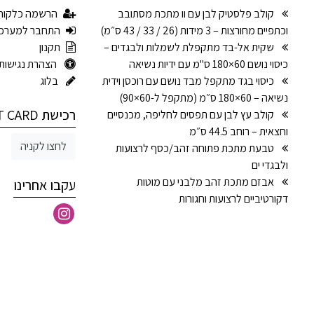
קולב פלסטיק לבן עם וו מתכת מסתובב
הרשמה כלקוח
וכתפיים מחורצות – 3 מידות (26 / 33 / 43 ס״מ)
התחבר למערכ
שקית אל-בד מתקפלת לשמלות ולבגדים –
תקנון
כיסוי נושם 60×180 ס"מ עם ידיות נשיאה
הצהרת נגישות
כיסוי בגד מתקפל מבד נושם עם רוכסן וידית
בלוג
נשיאה – 60×180 ס״מ (מתקפל ל-60×90)
רכישת GIFT CARD
קולב עץ לבן עם תפסים לחליפה, מכנסיים
וחצאית – רוחב 44.5 ס״מ
לחצו לקניה
טבעת מתכת פתוחה זהב/כסף לרצועות
ולבגדי ים
אבזם מתכת זהב מלבני עם מוטות
עקבו אחרינו
דקורטיביים לרצועות וחגורות