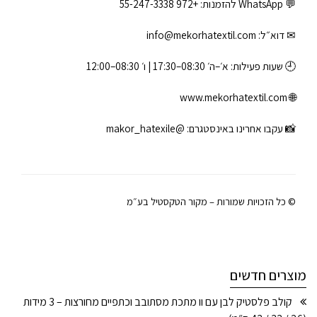
💬 WhatsApp להזמנות:
+972 55-247-3338
✉ דוא״ל:
info@mekorhatextil.com
🕘 שעות פעילות: א׳–ה׳ 08:30–17:30 | ו׳ 08:30–12:00
www.mekorhatextil.com
🌐
📸 עקבו אחרינו באינסטגרם:
@makor_hatexile
© כל הזכויות שמורות – מקור הטקסטיל בע״מ
מוצרים חדשים
קולב פלסטיק לבן עם וו מתכת מסתובב וכתפיים מחורצות – 3 מידות