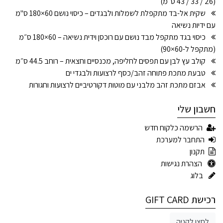
(26 / 33 / 43 ס״מ)
שקית אל-בד מתקפלת לשמלות ולבגדים – כיסוי נושם 60×180 ס"מ
עם ידיות נשיאה
כיסוי בגד מתקפל מבד נושם עם רוכסן וידית נשיאה – 60×180 ס״מ
(מתקפל ל-60×90)
קולב עץ לבן עם תפסים לחליפה, מכנסיים וחצאית – רוחב 44.5 ס״מ
טבעת מתכת פתוחה זהב/כסף לרצועות ולבגדי ים
אבזם מתכת זהב מלבני עם מוטות דקורטיביים לרצועות וחגורות
חשבון שלי
הרשמה כלקוח חדש
התחבר למערכת
תקנון
הצהרת נגישות
בלוג
רכישת GIFT CARD
לחצו לקניה