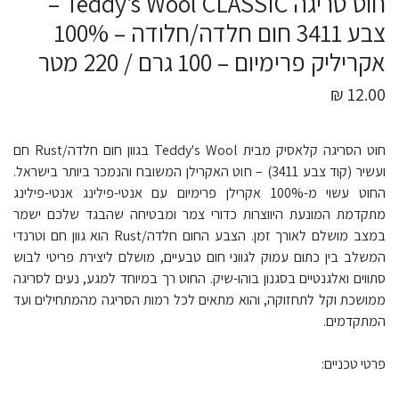
חוט סריגה Teddy's Wool CLASSIC –
צבע 3411 חום חלדה/חלודה – 100%
אקריליק פרימיום – 100 גרם / 220 מטר
12.00 ₪
חוט הסריגה קלאסיק מבית Teddy's Wool בגוון חום חלדה/Rust חם
ועשיר (קוד צבע 3411) – חוט האקרילן המשובח והנמכר ביותר בישראל.
החוט עשוי מ-100% אקרילן פרימיום עם אנטי-פילינג אנטי-פילינג
מתקדמת המונעת היווצרות כדורי צמר ומבטיחה שהבגד שלכם ישמר
במצב מושלם לאורך זמן. הצבע החום חלדה/Rust הוא גוון חם וטרנדי
המשלב בין כתום עמוק לגווני חום טבעיים, מושלם ליצירת פריטי לבוש
סתווים ואלגנטיים בסגנון בוהו-שיק. החוט רך במיוחד למגע, נעים לסריגה
ממושכת וקל לתחזוקה, והוא מתאים לכל רמות הסריגה מהמתחילים ועד
המתקדמים.
פרטי טכניים: