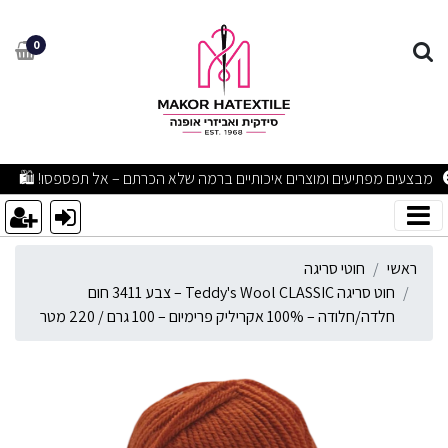
וט סריגה Teddy's Wool CLASSIC – צבע 3411 חום חלדה/חלודה – 100% אקריליק פרימיום – 100 גרם / 220 מטר
0
מבצעים מפתיעים ומוצרים איכותיים ברמה שלא הכרתם – אל תפספסו! 🛍
ראשי
חוטי סריגה
חוט סריגה Teddy's Wool CLASSIC – צבע 3411 חום
חלדה/חלודה – 100% אקריליק פרימיום – 100 גרם / 220 מטר