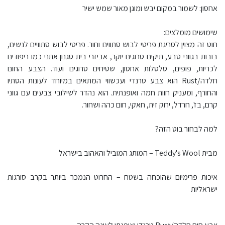
אחסון: לשמור במקום יבש ומוגן מאור שמש ישיר
שימושים מומלצים:
חוט זה מצוין לסריגת פריטי לבוש סתווים וחור. פריטי לבוש סתוויים לנשים,
בובות בגווני טבע, תיקים סרוגים יוקר, אביזרי בית סגנון אתני כמו ריפודים
לכריות, פופים, סלסלות אחסון, שטיחים סרוגים ועוד. הצבע החום
חלדה/Rust הוא צבע טרנדי ועכשווי המתאים במיוחד לעונות הסתיו
והחורף, ומעניק חוות חמה ואופנתית. הוא נהדר לשילובי צבעים עם גווני
קרם, בז', חרדל, ירוק זית, חאקי, חום כהה ושחור.
למה לבחור בוט הזה?
מבית Teddy's Wool – המותג המוביל והאהוב בישראל
איכות פרימיום שהוכחה בשטח – החרוט הנמכר ביותר בקרב סורגות
ישראליות