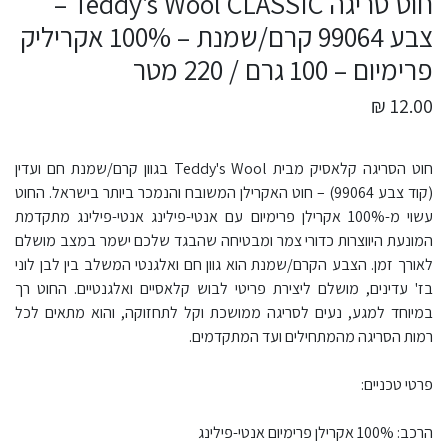
חוט סריגה Teddy's Wool CLASSIC –
צבע 99064 קרם/שמנת – 100% אקריליק
פרימיום – 100 גרם / 220 מטר
12.00 ₪
חוט הסריגה קלאסיק מבית Teddy's Wool בגוון קרם/שמנת חם ועדין
(קוד צבע 99064) – חוט האקרילן המשובח והנמכר ביותר בישראל. החוט
עשוי מ-100% אקרילן פרימיום עם אנטי-פילינג אנטי-פילינג מתקדמת
המונעת היווצרות כדורי צמר ומבטיחה שהבגד שלכם ישמר במצב מושלם
לאורך זמן. הצבע הקרם/שמנת הוא גוון חם ואלגנטי המשלב בין לבן לוני
בז' עדינים, מושלם ליצירת פריטי לבוש קלאסיים ואלגנטיים. החוט רך
במיוחד למגע, נעים לסריגה ממושכת וקל לתחזוקה, והוא מתאים לכל
רמות הסריגה מהמתחילים ועד המתקדמים.
פרטי טכניים:
הרכב: 100% אקרילן פרימיום אנטי-פילינג