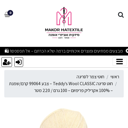
וט סריגה Teddy's Wool CLASSIC – צבע 99064 קרם/שמנת – 100% אקריליק פרימיום – 100 גרם / 220 מטר
0
מבצעים מפתיעים ומוצרים איכותיים ברמה שלא הכרתם – אל תפספסו! 🛍
ראשי
חוטי צמר לסריגה
חוט סריגה Teddy's Wool CLASSIC – צבע 99064 קרם/שמנת
– 100% אקריליק פרימיום – 100 גרם / 220 מטר