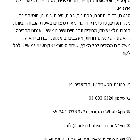
טקסטיל, חוטי
DMC
מקוריים, רוכסני
YKK
, מספריים מקצועיים של
,
PRYM
סרטים, בדים, תחרות, כפתורים, גירים, סיכות, גומיות, חוטי תפירה,
מנקי תפרים, סרטי מדידה ועוד מאות מוצרים באיכות הגבוהה ביותר.
בזכות מלאי עצום, מחירים תחרותיים ושירות אישי – אנחנו הבחירה
הראשונה של אלפי חנויות, מעצבים ובתי אופנה ברחבי הארץ.
משלוחים מהירים לכל הארץ, שירות סיטונאי מקצועי וייעוץ אישי לכל
לקוח.
📍 כתובת: המשביר 17, תל־אביב יפו
📞 טלפון: ‎03-683-6320
💬 WhatsApp להזמנות:
+972 55-247-3338
✉ דוא״ל:
info@mekorhatextil.com
🕘 שעות פעילות: א׳–ה׳ 08:30–17:30 | ו׳ 08:30–12:00