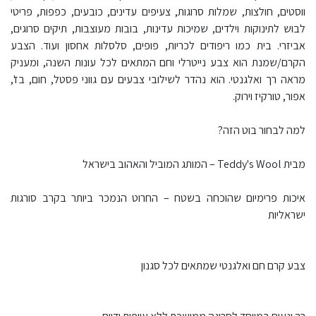
ווסטים, חולצות, שמלות סרוגות, צעיפים עדינים, כובעים, כפפות, פריטי
לבוש לתינוקות וילדים, שמיכות עדינות, בובות מעוצבות, תיקים סרוגים,
אביזרי. בית כמו ריפודים לכריות, פופים, סלסלות אחסון ועוד. הצבע
הקרם/שמנת הוא צבע נייטרלי וחם המתאים לכל עונות השנה, ומעניק
מראה רך ואלגנטי. הוא נהדר לשילובי צבעים עם גווני פסטל, חום, בז',
אפור, טורקיז וירוק.
למה לבחור בוט הזה?
מבית Teddy's Wool – המותג המוביל והאהוב בישראל
איכות פרימיום שהוכחה בשטח – החרוט הנמכר ביותר בקרב סורגות
ישראליות
צבע קרם חם ואלגנטי שמתאים לכל סגנון