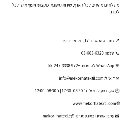
משלוחים מהירים לכל הארץ, שירות סיטונאי מקצועי וייעוץ אישי לכל
לקוח.
📍 כתובת: המשביר 17, תל־אביב יפו
📞 טלפון: ‎03-683-6320
💬 WhatsApp להזמנות:
+972 55-247-3338
✉ דוא״ל:
info@mekorhatextil.com
🕘 שעות פעילות: א׳–ה׳ 08:30–17:30 | ו׳ 08:30–12:00
www.mekorhatextil.com
🌐
📸 עקבו אחרינו באינסטגרם:
@makor_hatexile