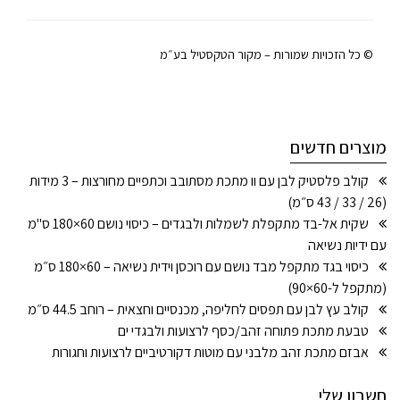
© כל הזכויות שמורות – מקור הטקסטיל בע״מ
מוצרים חדשים
קולב פלסטיק לבן עם וו מתכת מסתובב וכתפיים מחורצות – 3 מידות
(26 / 33 / 43 ס״מ)
שקית אל-בד מתקפלת לשמלות ולבגדים – כיסוי נושם 60×180 ס"מ
עם ידיות נשיאה
כיסוי בגד מתקפל מבד נושם עם רוכסן וידית נשיאה – 60×180 ס״מ
(מתקפל ל-60×90)
קולב עץ לבן עם תפסים לחליפה, מכנסיים וחצאית – רוחב 44.5 ס״מ
טבעת מתכת פתוחה זהב/כסף לרצועות ולבגדי ים
אבזם מתכת זהב מלבני עם מוטות דקורטיביים לרצועות וחגורות
חשבון שלי