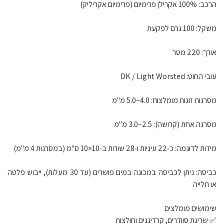
הרכב: 100% אקרילן פרימיום (פרימיום אקריליק)
משקל: 100 גרם לפקעת
אורך: 220 מטר
עובי החוט: DK / Light Worsted
מסרגות זוגות מומלצות: 4.0–5.0 מ"מ
מסרגה אחת (קרושה): 2.5–3.0 מ"מ
מידות לדוגמה: כ‑22 עיניות ו‑28 שורות ב‑10×10 ס"מ (במסרגות 4 מ"מ)
כביסה: ניתן לכביסה במכונה במים פושרים (עד 30 מעלות), ייבוש פלטה
או תלייה
שימושים מומלצים
✅ שריגת סוודרים, קרדיגנים וחולצות