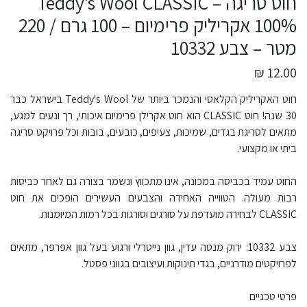
חוט סריגה Teddy's Wool CLASSIC –
100% אקריליק פרימיום – 100 גרם / 220
מטר – צבע 10332
12.00 ₪
חוט האקריליק הקלאסי והנמכר ביותר של Teddy's Wool בישראל כבר
30 שנה! חוט CLASSIC הוא חוט אקרילן פרימיום איכותי, רך ונעים למגע,
מתאים לסריגת בגדים, שמיכות, צעיפים, כובעים, בובות וכל פרויקט סריגה
ביתי או מקצועי.
החוט עמיד בכביסה במכונה, אינו מתכווץ ונשמר בצורה גם לאחר כביסות
רבות מעולה. הטווייה האחידה והצבעים העשירים הופכים את חוט
CLASSIC לבחירה מועדפת על סורגים וסורגות בכל רמות המיומנות.
צבע 10332: ירוק מנטה עדין, גוון נייטרלי ורגוע בעל גוון אפרפר, מתאים
לפרויקטים מודרניים, בגדי תינוקות ועיצובים בגווני פסטל.
פרטי טכניים