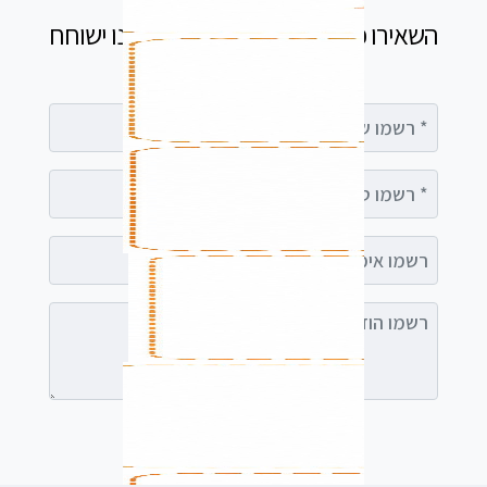
השאירו פרטים בטופס ומיד נציג שלנו ישוחח
עימך
רשמו שם מלא
רשמו טלפון
רשמו אימייל (אופציונלי)
רשמו הודעה (אופציונלי)
לשלוח