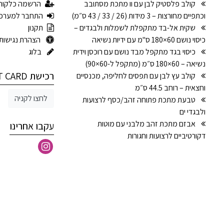
קולב פלסטיק לבן עם וו מתכת מסתובב
הרשמה כלקוח
וכתפיים מחורצות – 3 מידות (26 / 33 / 43 ס״מ)
התחבר למערכ
שקית אל-בד מתקפלת לשמלות ולבגדים –
תקנון
כיסוי נושם 60×180 ס"מ עם ידיות נשיאה
הצהרת נגישות
כיסוי בגד מתקפל מבד נושם עם רוכסן וידית
בלוג
נשיאה – 60×180 ס״מ (מתקפל ל-60×90)
רכישת GIFT CARD
קולב עץ לבן עם תפסים לחליפה, מכנסיים
וחצאית – רוחב 44.5 ס״מ
לחצו לקניה
טבעת מתכת פתוחה זהב/כסף לרצועות
ולבגדי ים
אבזם מתכת זהב מלבני עם מוטות
עקבו אחרינו
דקורטיביים לרצועות וחגורות