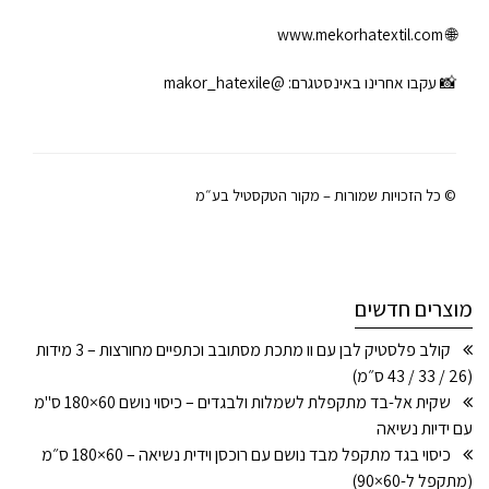
www.mekorhatextil.com
🌐
📸 עקבו אחרינו באינסטגרם:
@makor_hatexile
© כל הזכויות שמורות – מקור הטקסטיל בע״מ
מוצרים חדשים
קולב פלסטיק לבן עם וו מתכת מסתובב וכתפיים מחורצות – 3 מידות
(26 / 33 / 43 ס״מ)
שקית אל-בד מתקפלת לשמלות ולבגדים – כיסוי נושם 60×180 ס"מ
עם ידיות נשיאה
כיסוי בגד מתקפל מבד נושם עם רוכסן וידית נשיאה – 60×180 ס״מ
(מתקפל ל-60×90)