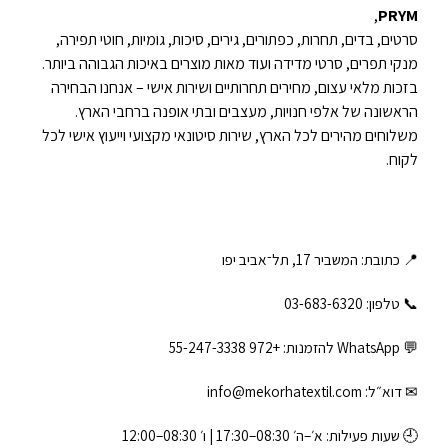
,
PRYM
סרטים, בדים, תחרות, כפתורים, גירים, סיכות, גומיות, חוטי תפירה,
מנקי תפרים, סרטי מדידה ועוד מאות מוצרים באיכות הגבוהה ביותר.
בזכות מלאי עצום, מחירים תחרותיים ושירות אישי – אנחנו הבחירה
הראשונה של אלפי חנויות, מעצבים ובתי אופנה ברחבי הארץ.
משלוחים מהירים לכל הארץ, שירות סיטונאי מקצועי וייעוץ אישי לכל
לקוח.
📍 כתובת: המשביר 17, תל־אביב יפו
📞 טלפון: ‎03-683-6320
💬 WhatsApp להזמנות:
+972 55-247-3338
✉ דוא״ל:
info@mekorhatextil.com
🕘 שעות פעילות: א׳–ה׳ 08:30–17:30 | ו׳ 08:30–12:00