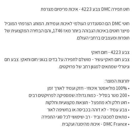
חוט תפירה DMC צבע 4223 - איכות פרימיום מצרפת
חוטי DMC הם הסטנדרט העולמי לאיכות ועמידות. המותג הצרפתי המוביל
מייצר חוטים באיכות הגבוהה ביותר מאז 1746, והם הבחירה המקצועית של
תופרות ומעצבים ברחבי העולם.
צבע 4223 - חום חאקי
צבע חום חאקי עשיר - מושלם לתפירה על בדים בגווני חום וחאקי. צבע חם
וניטרלי שמתאים למגוון רחב של פרויקטים.
יתרונות המוצר:
• 100% פוליאסטר איכותי - חזק ועמיד לאורך זמן
• 200 מטר בסליל - כמות גדולה שמספיקה לפרויקטים רבים
• חוט חלק ולא מתפצל - תוצאות מקצועיות וחלקות
• צבע עמיד - לא דוהה בכביסה או בחשיפה לאור
• מתאים למכונה וביד - רב-שימושי לכל סוגי התפירה
• DMC France - איכות מהימנה ועקבית