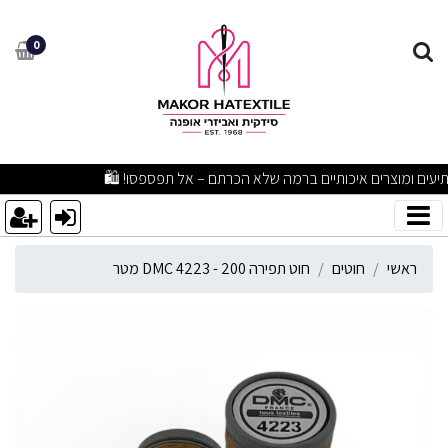
וט תפירה DMC 4223 - 200 מטר
0
מבצעים מפתיעים ומוצרים איכותיים ברמה שלא הכרתם – אל תפספסו! 🛍️
ראשי
חוטים
חוט תפירה DMC 4223 - 200 מטר