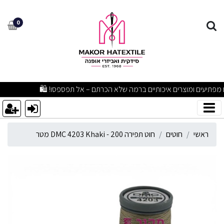
וט תפירה DMC 4203 Khaki - 200 מטר
0
מבצעים מפתיעים ומוצרים איכותיים ברמה שלא הכרתם – אל תפספסו! 🛍
ראשי
חוטים
חוט תפירה DMC 4203 Khaki - 200 מטר