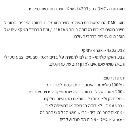
חוט תפירה DMC צבע 4203 Khaki - איכות פרימיום מצרפת
חוטי DMC הם הסטנדרט העולמי לאיכות ועמידות. המותג הצרפתי המוביל
מייצר חוטים באיכות הגבוהה ביותר מאז 1746, והם הבחירה המקצועית של
תופרות ומעצבים ברחבי העולם.
צבע 4203 - Khaki/חאקי
צבע חאקי קלאסי - מושלם לתפירה על בדים חאקי וטבעיים. צבע ניטרלי
ורב-שימושי שמתאים למגוון רחב של פרויקטים.
יתרונות המוצר:
• 100% פוליאסטר איכותי - חזק ועמיד לאורך זמן
• 200 מטר בסליל - כמות גדולה שמספיקה לפרויקטים רבים
• חוט חלק ולא מתפצל - תוצאות מקצועיות וחלקות
• צבע עמיד - לא דוהה בכביסה או בחשיפה לאור
• מתאים למכונה וביד - רב-שימושי לכל סוגי התפירה
• DMC France - איכות מהימנה ועקבית