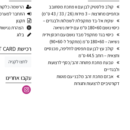
קולב פלסטיק לבן עם וו מתכת מסתובב
הרשמה כלקוח
וכתפיים מחורצות – 3 מידות (26 / 33 / 43 ס״מ)
התחבר למערכ
שקית אל-בד מתקפלת לשמלות ולבגדים –
תקנון
כיסוי נושם 60×180 ס"מ עם ידיות נשיאה
הצהרת נגישות
כיסוי בגד מתקפל מבד נושם עם רוכסן וידית
בלוג
נשיאה – 60×180 ס״מ (מתקפל ל-60×90)
רכישת GIFT CARD
קולב עץ לבן עם תפסים לחליפה, מכנסיים
וחצאית – רוחב 44.5 ס״מ
לחצו לקניה
טבעת מתכת פתוחה זהב/כסף לרצועות
ולבגדי ים
אבזם מתכת זהב מלבני עם מוטות
עקבו אחרינו
דקורטיביים לרצועות וחגורות